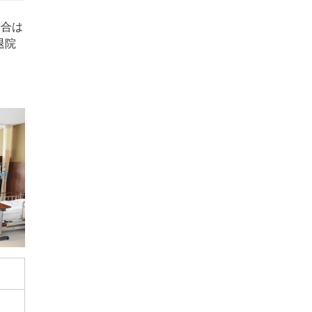
場合は
退院