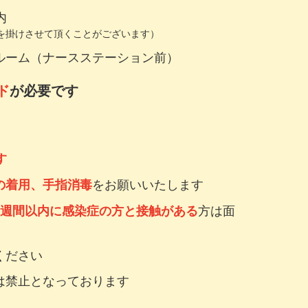
内
声を掛けさせて頂くことがございます）
ルーム（ナースステーション前）
ド
が必要です
す
をお願いいたします
の着用、手指消毒
方は面
2週間以内に感染症の方と接触がある
ください
は禁止となっております