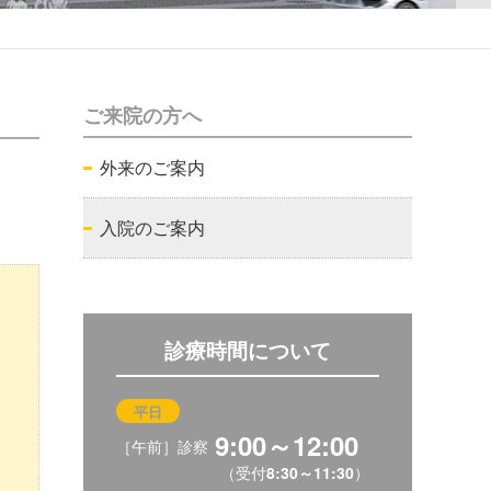
ご来院の方へ
外来のご案内
入院のご案内
診療時間について
平日
9:00～12:00
［午前］診察
（受付
8:30～11:30
）