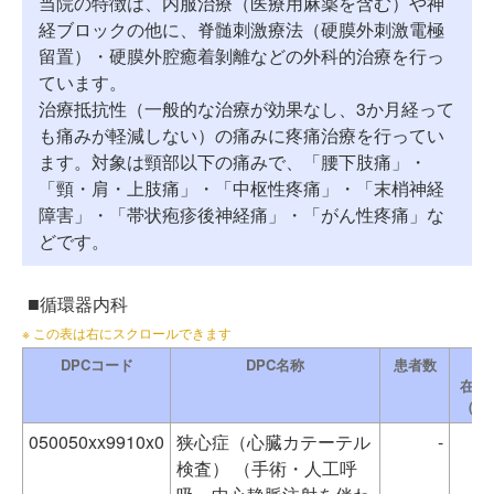
当院の特徴は、内服治療（医療用麻薬を含む）や神
経ブロックの他に、脊髄刺激療法（硬膜外刺激電極
留置）・硬膜外腔癒着剝離などの外科的治療を行っ
ています。
治療抵抗性（一般的な治療が効果なし、3か月経って
も痛みが軽減しない）の痛みに疼痛治療を行ってい
ます。対象は頸部以下の痛みで、「腰下肢痛」・
「頸・肩・上肢痛」・「中枢性疼痛」・「末梢神経
障害」・「帯状疱疹後神経痛」・「がん性疼痛」な
どです。
循環器内科
DPCコード
DPC名称
患者数
平
在院
（自
050050xx9910x0
狭心症（心臓カテーテル
-
検査） （手術・人工呼