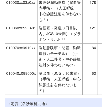
010030xx03x0xx
未破裂脳動脈瘤（脳血管
178
内手術） （人工呼吸・
中心静脈注射を伴わない
もの）
010060x2990401
脳梗塞（発症３日目以
121
2
内、JCS10未満）エダラ
ボン・リハビリ
010070xx9910xx
脳動脈狭窄・閉塞（動脈
84
造影カテーテル） （手
術・人工呼吸・中心静脈
注射を伴わないもの）
010040x099000x
脳出血（JCS：10未満）
63
2
（手術・人工呼吸・中心
静脈注射を伴わないも
の）
○定義（各診療科共通）