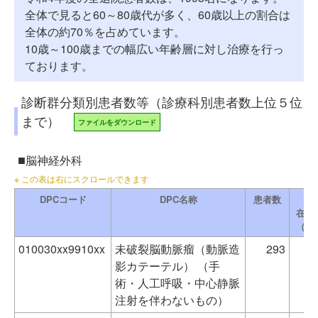
全体で見ると60～80歳代が多く、60歳以上の割合は
全体の約70％を占めています。
10歳～100歳までの幅広い年齢層に対し治療を行っ
ております。
診断群分類別患者数等（診療科別患者数上位５位
まで）
ファイルをダウンロード
脳神経外科
DPCコード
DPC名称
患者数
平
在院
（自
010030xx9910xx
未破裂脳動脈瘤（動脈造
293
影カテーテル） （手
術・人工呼吸・中心静脈
注射を伴わないもの）