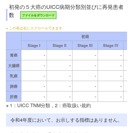
初発の５大癌のUICC病期分類別並びに再発患者
数
ファイルをダウンロード
初発
Stage I
Stage II
Stage III
Stage IV
-
-
-
-
胃癌
-
-
-
-
大腸癌
-
-
-
-
乳癌
-
-
-
-
肺癌
-
-
-
-
肝癌
※ 1：UICC TNM分類，2：癌取扱い規約
令和4年度において、お示しする指標はありません。