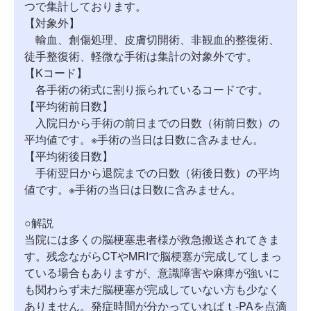
つで集計しております。
【対象外】
輸血、創傷処理、皮膚切開術、非観血的整復術、
徒手整復術、軽微な手術は集計の対象外です。
【Kコード】
各手術の術式に割り振られているコードです。
【平均術前日数】
入院日から手術の前日までの日数（術前日数）の
平均値です。※手術の当日は日数に含みません。
【平均術後日数】
手術翌日から退院までの日数（術後日数）の平均
値です。※手術の当日は日数に含みません。
○解説
当院には多くの脳梗塞患者様が救急搬送されてきま
す。残念ながらCTやMRIで脳梗塞が完成してしまっ
ている場合もありますが、意識障害や麻痺が強いに
も関わらず未だ脳梗塞が完成していない方も少なく
ありません。発症時間が分かっていればｔ-PAを点滴