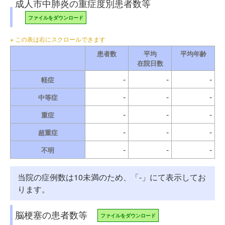
成人市中肺炎の重症度別患者数等
ファイルをダウンロード
患者数
平均
平均年齢
在院日数
-
-
-
軽症
-
-
-
中等症
-
-
-
重症
-
-
-
超重症
-
-
-
不明
当院の症例数は10未満のため、「-」にて表示してお
ります。
脳梗塞の患者数等
ファイルをダウンロード