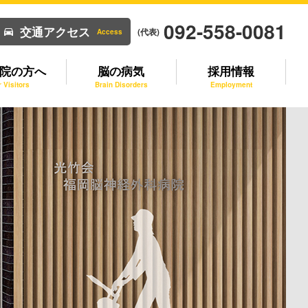
092-558-0081
交通アクセス
(代表)
Access
院の方へ
脳の病気
採用情報
r Visitors
Brain Disorders
Employment