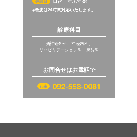
日祝・年末年始
休診日
※急患は24時間対応いたします。
診療科目
脳神経外科、神経内科、
リハビリテーション科、麻酔科
お問合せはお電話で
092-558-0081
代表